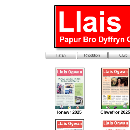
Hafan
Rhoddion
Clwb
Ionawr 2025
Chwefror 2025